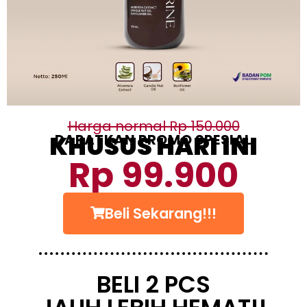
Harga normal Rp 150.000
KHUSUS HARI INI
DAPATKAN PROMO SPESIAL
Rp 99.900
Beli Sekarang!!!
BELI 2 PCS