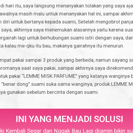
 di hari itu, saya langsung menanyakan tolakan yang saya aj
awalnya masih malu untuk menanyakan hal ini, sampai akhir
diri untuk bertanya kepada suami, Setelah mengobrol panja
saya, akhirnya saya menemukan alasannya yaitu karena su
rgairah lagi untuk berhubungan suami istri dengan saya, dan
ita kalau me-qku itu bau, makanya gairahnya itu menurun.
mpat pakai sampai 3 produk yang berbeda, namun sayang s
romanya saat saya pakai, sampai akhirnya saya direkomend
ntuk pakai “LEMME MISK PARFUME” yang katanya wanginya b
an “benar dong” suami suka sama wanginya, produk LEMME
 saya gunakan sebelum bercinta dengan suami.
INI YANG MENJADI SOLUSI
ki Kembali Segar dan Nggak Bau Lagi dijamin bikin s