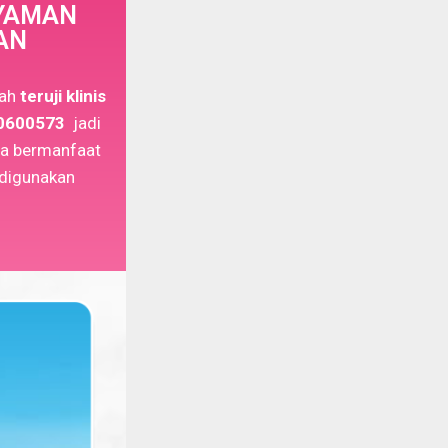
YAMAN
AN
ah
teruji klinis
0600573
jadi
ya bermanfaat
 digunakan