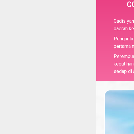
C
Gadis yan
daerah k
Pengantin
pertama 
Perempua
keputihan,
sedap di 