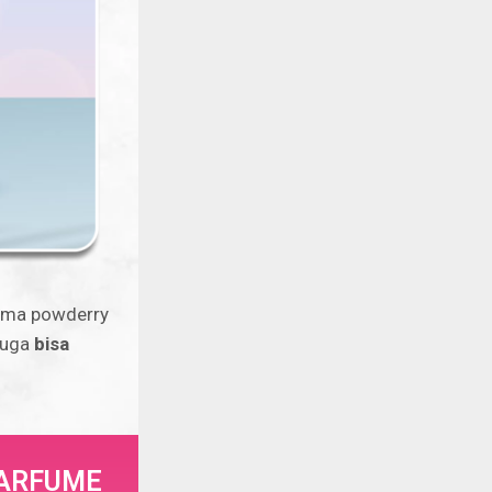
oma powderry
juga
bisa
PARFUME