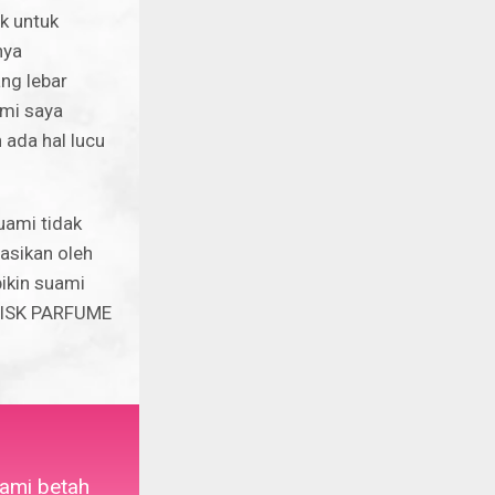
ak untuk
nya
ng lebar
ami saya
 ada hal lucu
uami tidak
asikan oleh
ikin suami
 MISK PARFUME
uami betah