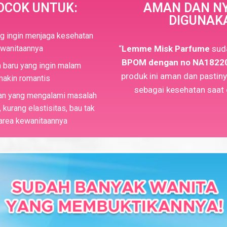
OCOK UNTUK:
AMAN DAN N
DIGUNAK
g ingin menjaga kesehatan
ewanitaannya
“
Lemme Misk Parfume
sud
BPOM dengan no NA1822
 baru yang ingin malam
produk ini aman dan pastin
makin romantis
sebagai kesehatan saat
n yang mengalami masalah
 kurang elastisitas, bau tak
area kewanitaannya