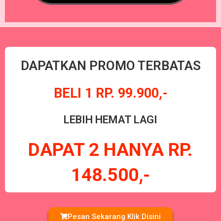
DAPATKAN PROMO TERBATAS
BELI 1 RP. 99.900,-
LEBIH HEMAT LAGI
DAPAT 2 HANYA RP.
148.500,-
Pesan Sekarang Klik Disini