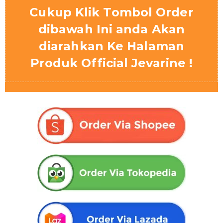
Cukup Klik Tombol Order
dibawah Ini anda Akan
diarahkan Ke Halaman
Produk Official Jevarine !