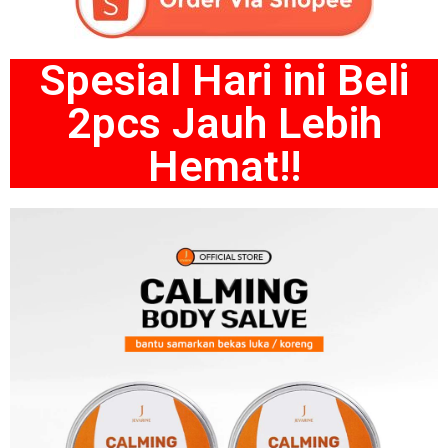
Spesial Hari ini Beli
2pcs Jauh Lebih
Hemat!!