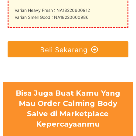
Varian Heavy Fresh : NA18220600912
Varian Smell Good : NA18220600986
Beli Sekarang
Bisa Juga Buat Kamu Yang
Mau Order Calming Body
Salve di Marketplace
Kepercayaanmu