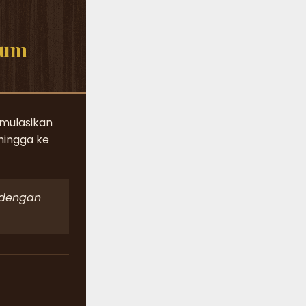
rum
rmulasikan
hingga ke
 dengan