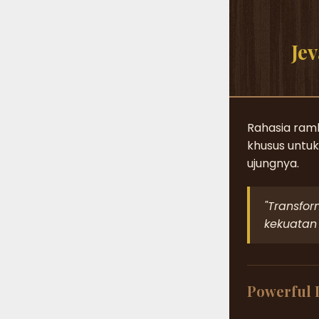
Je
Rahasia ramb
khusus untuk
ujungnya.
"Transfo
kekuatan 
Powerful 