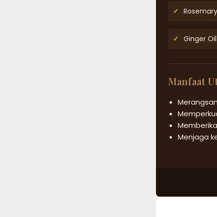
✓
Rosemary 
✓
Ginger Oil
Manfaat U
Merangsan
Memperkua
Memberikan
Menjaga ke