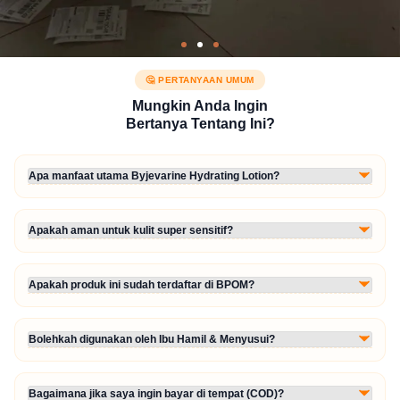
🤔 PERTANYAAN UMUM
Mungkin Anda Ingin
Bertanya Tentang Ini?
Apa manfaat utama Byjevarine Hydrating Lotion?
Lotion ini diformulasikan khusus dengan kandungan Ekstrak Calendula
premium untuk menghidrasi kulit yang sangat kering, meredakan kemerahan,
memperbaiki skin barrier, serta mencegah kulit mengelupas akibat sensitivitas
Apakah aman untuk kulit super sensitif?
tinggi.
Sangat aman. Formula Byjevarine dibuat selembut mungkin tanpa kandungan
bahan kimia keras (0% Alcohol & Paraben) sehingga tidak memicu rasa perih
atau iritasi tambahan pada kulit sensitif.
Apakah produk ini sudah terdaftar di BPOM?
Ya, produk kami sudah lulus uji laboratorium ketat dari Badan Pengawas Obat
dan Makanan Republik Indonesia dengan Nomor Registrasi Resmi:
NA18240103750
.
Bolehkah digunakan oleh Ibu Hamil & Menyusui?
Bisa. Bahan aktif utama Byjevarine berbasis ekstrak botanical alami (Calendula)
yang bersifat menenangkan kulit tanpa mengganggu kesehatan janin atau bayi,
menjadikannya opsi yang aman untuk Bumil dan Busui.
Bagaimana jika saya ingin bayar di tempat (COD)?